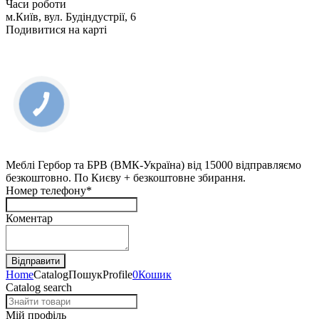
Часи роботи
м.Київ, вул. Будіндустрії, 6
Подивитися на карті
КНОПКА
ЗВ'ЯЗКУ
Меблі Гербор та БРВ (ВМК-Україна) від 15000 відправляємо
безкоштовно. По Києву + безкоштовне збирання.
Номер телефону*
Коментар
Home
Catalog
Пошук
Profile
0
Кошик
Catalog search
Мій профіль