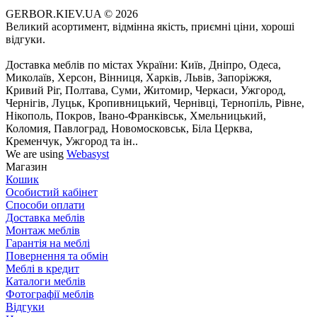
GERBOR.KIEV.UA
© 2026
Великий асортимент, відмінна якість, приємні ціни, хороші
відгуки.
Доставка меблів по містах України: Київ, Дніпро, Одеса,
Миколаїв, Херсон, Вінниця, Харків, Львів, Запоріжжя,
Кривий Ріг, Полтава, Суми, Житомир, Черкаси, Ужгород,
Чернігів, Луцьк, Кропивницький, Чернівці, Тернопіль, Рівне,
Нікополь, Покров, Івано-Франківськ, Хмельницький,
Коломия, Павлоград, Новомосковськ, Біла Церква,
Кременчук, Ужгород та ін..
We are using
Webasyst
Магазин
Кошик
Особистий кабінет
Способи оплати
Доставка меблів
Монтаж меблів
Гарантія на меблі
Повернення та обмін
Меблі в кредит
Каталоги меблів
Фотографії меблів
Відгуки