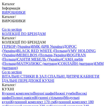
Каталог
Інформація
ВИРОБНИКИ
Каталог
/
ВИРОБНИКИ
Go to section
КОЛЕКЦІЇ ПО БРЕНДАМ
Каталог
/
КОЛЕКЦІЇ ПО БРЕНДАМ
ГЕРБОР (Україна)
ВМК (БРВ Україна)
ДОРОС
(Україна)
BLACK RED WHITE (Польща)
VMV HOLDING
(Україна)
MEBELBOS (Польща-Україна)
BOGFRAN
(Польща)
САНТИ МЕБЕЛЬ (Україна)
CAMA meble
(Польща)
МАТРОЛЮКС (матраци)
СОНЛАЙН (матраци)
EMM
(матраци)
Go to section
ВIТАЛЬНI
СТІНКИ В ЗАЛ
СПАЛЬНІ
ДИТЯЧІ
КАБІНЕТИ
ЇДАЛЬНI
ПЕРЕДПОКІЇ
КУХНІ
Каталог
/
КУХНІ
Кухонні комплекти
Верхні шафи
Нижні тумби
Високі
шафи
Полиці навісні
Кухонні стільниці
Модульні
кухні
Кухонний комплект 170 см
Кухонний комплект 180