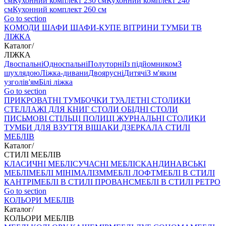
см
Кухонний комплект 230 см
Кухонний комплект 240
см
Кухонний комплект 260 см
Go to section
КОМОДИ
ШАФИ
ШАФИ-КУПЕ
ВІТРИНИ
ТУМБИ ТВ
ЛІЖКА
Каталог
/
ЛІЖКА
Двоспальні
Односпальні
Полуторні
Із підйомником
З
шухлядою
Ліжка-дивани
Двоярусні
Дитячі
З м'яким
узголів'ям
Білі ліжка
Go to section
ПРИКРОВАТНІ ТУМБОЧКИ
ТУАЛЕТНІ СТОЛИКИ
СТЕЛЛАЖІ ДЛЯ КНИГ
СТОЛИ ОБІДНІ
СТОЛИ
ПИСЬМОВІ
СТІЛЬЦI
ПОЛИЦІ
ЖУРНАЛЬНІ СТОЛИКИ
ТУМБИ ДЛЯ ВЗУТТЯ
ВІШАКИ
ДЗЕРКАЛА
СТИЛІ
МЕБЛІВ
Каталог
/
СТИЛІ МЕБЛІВ
КЛАСИЧНІ МЕБЛІ
СУЧАСНІ МЕБЛІ
СКАНДИНАВСЬКІ
МЕБЛІ
МЕБЛІ МІНІМАЛІЗМ
МЕБЛІ ЛОФТ
МЕБЛІ В СТИЛІ
КАНТРІ
МЕБЛІ В СТИЛІ ПРОВАНС
МЕБЛІ В СТИЛІ РЕТРО
Go to section
КОЛЬОРИ МЕБЛІВ
Каталог
/
КОЛЬОРИ МЕБЛІВ