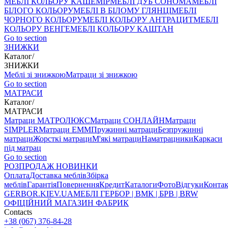
МЕБЛІ КОЛЬОРУ КАШЕМІР
МЕБЛІ ДУБ СОНОМА
МЕБЛІ
БІЛОГО КОЛЬОРУ
МЕБЛІ В БІЛОМУ ГЛЯНЦІ
МЕБЛІ
ЧОРНОГО КОЛЬОРУ
МЕБЛІ КОЛЬОРУ АНТРАЦИТ
МЕБЛІ
КОЛЬОРУ ВЕНГЕ
МЕБЛІ КОЛЬОРУ КАШТАН
Go to section
ЗНИЖКИ
Каталог
/
ЗНИЖКИ
Меблі зі знижкою
Матраци зі знижкою
Go to section
МАТРАСИ
Каталог
/
МАТРАСИ
Матраци МАТРОЛЮКС
Матраци СОНЛАЙН
Матраци
SIMPLER
Матраци ЕММ
Пружинні матраци
Безпружинні
матраци
Жорсткі матраци
М'які матраци
Наматрацники
Каркаси
під матрац
Go to section
РОЗПРОДАЖ
НОВИНКИ
Оплата
Доставка меблів
Збірка
меблів
Гарантія
Повернення
Кредит
Каталоги
Фото
Відгуки
Конта
GERBOR
.KIEV.UA
МЕБЛI ГЕРБОР | ВМК | БРВ | BRW
ОФІЦІЙНИЙ МАГАЗИН ФАБРИК
Contacts
+38 (067) 376-84-28