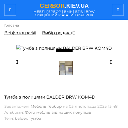
GERBOR
.KIEV.UA
МЕБЛI ГЕРБОР | ВМК | БРВ | BRW
ОФІЦІЙНИЙ МАГАЗИН ФАБРИК
Головна
Всі фотографії
Вибір редакції
/ 5
4
Тумба з полицями BALDER BRW KOM4D
Завантажені
Мебель Гербор
на 03 листопада 2023 13:48
Альбоми:
Фото меблів від наших покупців
Теги:
balder
,
тумба