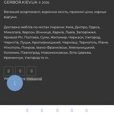
GERBOR.KIEV.UA
© 2026
Великий асортимент, відмінна якість, приємні ціни, хороші
відгуки.
Доставка меблів по містах України: Київ, Дніпро, Одеса,
Миколаїв, Херсон, Вінниця, Харків, Львів, Запоріжжя,
Кривий Ріг, Полтава, Суми, Житомир, Черкаси, Ужгород,
Чернігів, Луцьк, Кропивницький, Чернівці, Тернопіль, Рівне,
Нікополь, Покров, Івано-Франківськ, Хмельницький,
Коломия, Павлоград, Новомосковськ, Біла Церква,
Кременчук, Ужгород та ін..
We are using
Webasyst
КНОПКА
ЗВ'ЯЗКУ